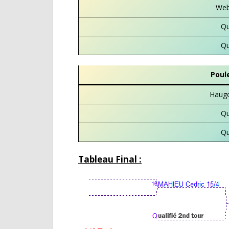
Webe
Qu
Qu
Poul
Haugo
Qu
Qu
Tableau Final :