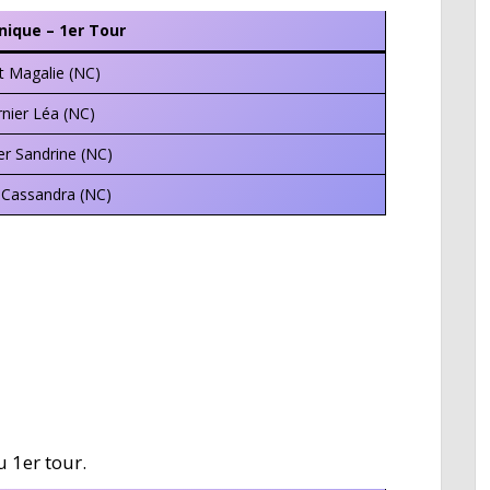
nique – 1er Tour
t Magalie (NC)
nier Léa (NC)
er Sandrine (NC)
 Cassandra (NC)
u 1er tour.