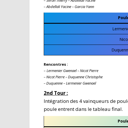
– Seron Thierry – Abdellali Yacine
– Abdellali Yacine – Garcia Yann
Poul
Lermeni
Nico
Duquenne
Rencontres :
–
Lermenier Gwenael – Nicot Pierre
– Nicot Pierre – Duquenne Christophe
– Duquenne – Lermenier Gwenael
2nd Tour :
Intégration des 4 vainqueurs de poul
poule entrent dans le tableau final.
Poule