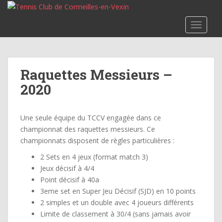
S
k
TOGGLE
i
p
t
o
Raquettes Messieurs –
m
2020
a
i
n
Une seule équipe du TCCV engagée dans ce
c
championnat des raquettes messieurs. Ce
o
championnats disposent de règles particulières :
n
t
2 Sets en 4 jeux (format match 3)
e
Jeux décisif à 4/4
n
Point décisif à 40a
t
3eme set en Super Jeu Décisif (SJD) en 10 points
2 simples et un double avec 4 joueurs différents
Limite de classement à 30/4 (sans jamais avoir