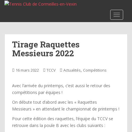
S
k
TOGGLE
i
p
t
o
Tirage Raquettes
m
Messieurs 2022
a
i
n
,
16 mars 2022
TCCV
Actualités
Compétitions
c
o
n
Avec l’arrivée du printemps, c’est aussi le retour des
t
compétitions par équipes !
e
On débute tout d’abord avec les « Raquettes
n
Messieurs » en attendant le championnat de printemps !
t
Pour cette édition des raquettes, l’équipe du TCCV se
retrouve dans la poule B avec les clubs suivants :