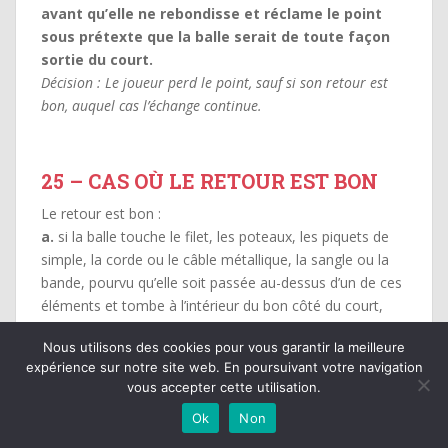
avant qu’elle ne rebondisse et réclame le point
sous prétexte que la balle serait de toute façon
sortie du court.
Décision : Le joueur perd le point, sauf si son retour est
bon, auquel cas l’échange continue.
25 – CAS OÙ LE RETOUR EST BON
Le retour est bon :
a.
si la balle touche le filet, les poteaux, les piquets de
simple, la corde ou le câble métallique, la sangle ou la
bande, pourvu qu’elle soit passée au-dessus d’un de ces
éléments et tombe à l’intérieur du bon côté du court,
sous réserve des cas prévus aux Règles 2 et 24 (d) ; ou
Nous utilisons des cookies pour vous garantir la meilleure
b.
si la balle en jeu rebondit à l’intérieur du bon côté du
expérience sur notre site web. En poursuivant votre navigation
court mais repasse au-dessus du filet à la suite de l’effet
vous accepter cette utilisation.
de la balle ou de l’action du vent et le joueur passe sa
Ok
Non
raquette au-dessus du filet pour mettre la balle à
l’intérieur du bon côté du court, à condition de ne pas