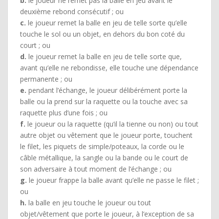
b.
le joueur ne remet pas la balle en jeu avant le
deuxième rebond consécutif ; ou
c.
le joueur remet la balle en jeu de telle sorte qu’elle
touche le sol ou un objet, en dehors du bon coté du
court ; ou
d.
le joueur remet la balle en jeu de telle sorte que,
avant qu’elle ne rebondisse, elle touche une dépendance
permanente ; ou
e.
pendant l’échange, le joueur délibérément porte la
balle ou la prend sur la raquette ou la touche avec sa
raquette plus d’une fois ; ou
f.
le joueur ou la raquette (qu’il la tienne ou non) ou tout
autre objet ou vêtement que le joueur porte, touchent
le filet, les piquets de simple/poteaux, la corde ou le
câble métallique, la sangle ou la bande ou le court de
son adversaire à tout moment de l’échange ; ou
g.
le joueur frappe la balle avant qu’elle ne passe le filet ;
ou
h.
la balle en jeu touche le joueur ou tout
objet/vêtement que porte le joueur, à l’exception de sa