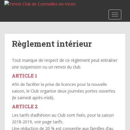
S
k
TOGGLE
i
p
t
o
Règlement intérieur
m
a
i
Tout manque de respect de ce règlement peut entraîner
n
une suspension ou un renvoi du club.
c
ARTICLE 1
o
n
Afin de faciliter la prise de licences pour la nouvelle
t
saison, le Club organise deux journées portes ouvertes
e
(le samedi après-midi).
n
ARTICLE 2
t
Les tarifs d’adhésion au Club sont fixés, pour la saison
2018-2019, voir page tarifs.
Une réduction de 20 % est consentie aux familles d’au