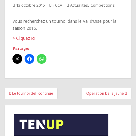
,
13 octobre 2015
TCCV
Actualités
Compétitions
Vous recherchez un tournoi dans le Val d’Oise pour la
saison 2015.
> Cliquez ici
Partager :
Navigation
Le tournoi défi continue
Opération balle jaune
de
l’article