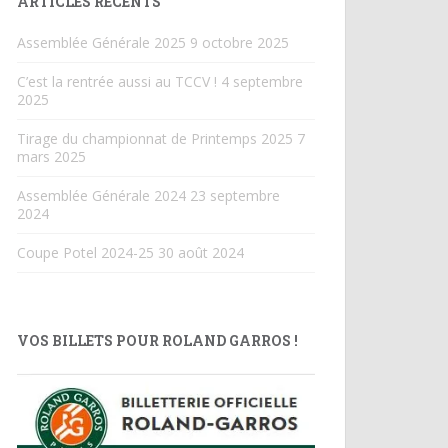
ARTICLES RÉCENTS
Assemblée Générale 2025
9 octobre 2025
C’est la rentrée aussi au TCCV !
4 septembre
2025
Tirage du championnat de Printemps 2025
7
mars 2025
Assemblée Générale 2024
23 septembre
2024
Coupe Potel 2024-25
30 août 2024
VOS BILLETS POUR ROLAND GARROS !