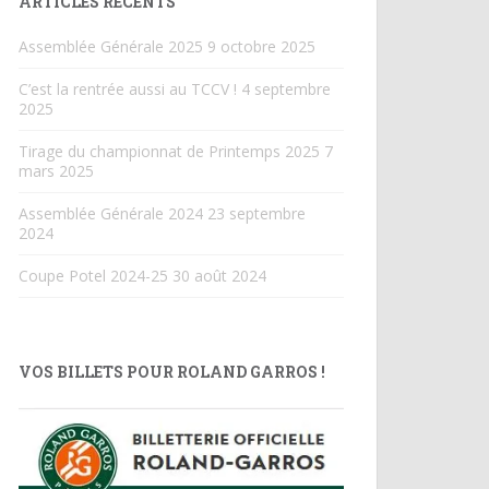
ARTICLES RÉCENTS
Assemblée Générale 2025
9 octobre 2025
C’est la rentrée aussi au TCCV !
4 septembre
2025
Tirage du championnat de Printemps 2025
7
mars 2025
Assemblée Générale 2024
23 septembre
2024
Coupe Potel 2024-25
30 août 2024
VOS BILLETS POUR ROLAND GARROS !