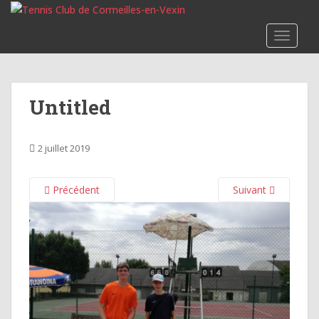
S
k
TOGGLE
i
p
t
o
Untitled
m
a
i
2 juillet 2019
n
c
o
Précédent
Suivant
n
t
e
n
t