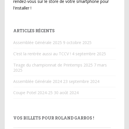
rendez-vous sur le store de votre smartphone pour
l'installer !
ARTICLES RÉCENTS
Assemblée Générale 2025
9 octobre 2025
C’est la rentrée aussi au TCCV !
4 septembre 2025
Tirage du championnat de Printemps 2025
7 mars
2025
Assemblée Générale 2024
23 septembre 2024
Coupe Potel 2024-25
30 août 2024
VOS BILLETS POUR ROLAND GARROS !