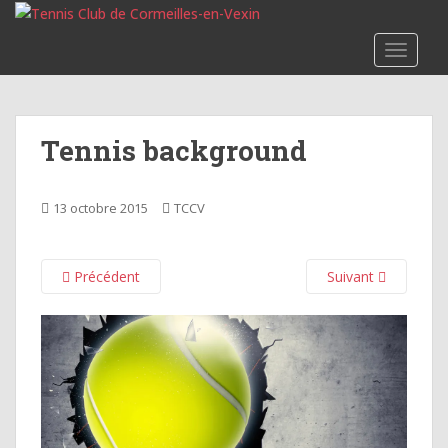
S
k
TOGGLE
i
p
t
o
Tennis background
m
a
i
13 octobre 2015
TCCV
n
c
o
Précédent
Suivant
n
t
e
n
t