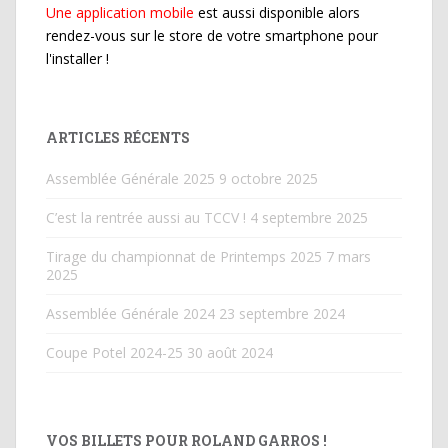
Une application mobile
est aussi disponible alors
rendez-vous sur le store de votre smartphone pour
l'installer !
ARTICLES RÉCENTS
Assemblée Générale 2025
9 octobre 2025
C’est la rentrée aussi au TCCV !
4 septembre 2025
Tirage du championnat de Printemps 2025
7 mars
2025
Assemblée Générale 2024
23 septembre 2024
Coupe Potel 2024-25
30 août 2024
VOS BILLETS POUR ROLAND GARROS !