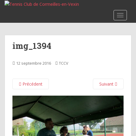
S
k
TOGGLE
i
p
t
o
img_1394
m
a
i
12 septembre 2016
TCCV
n
c
o
Précédent
Suivant
n
t
e
n
t