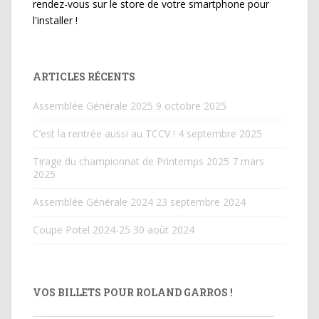
rendez-vous sur le store de votre smartphone pour
l'installer !
ARTICLES RÉCENTS
Assemblée Générale 2025
9 octobre 2025
C’est la rentrée aussi au TCCV !
4 septembre 2025
Tirage du championnat de Printemps 2025
7 mars
2025
Assemblée Générale 2024
23 septembre 2024
Coupe Potel 2024-25
30 août 2024
VOS BILLETS POUR ROLAND GARROS !