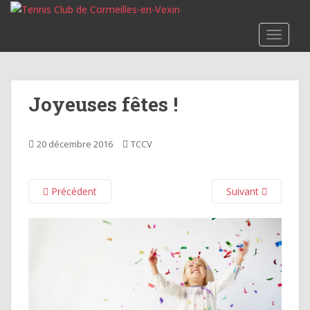
S
k
TOGGLE
i
p
t
o
Joyeuses fêtes !
m
a
i
20 décembre 2016
TCCV
n
c
o
Précédent
Suivant
n
t
e
n
t