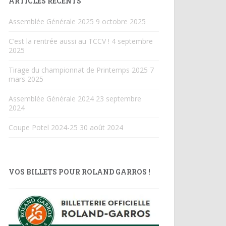
ARTICLES RÉCENTS
Assemblée Générale 2025
9 octobre 2025
C’est la rentrée aussi au TCCV !
4 septembre
2025
Tirage du championnat de Printemps 2025
7
mars 2025
Assemblée Générale 2024
23 septembre
2024
Coupe Potel 2024-25
30 août 2024
VOS BILLETS POUR ROLAND GARROS !