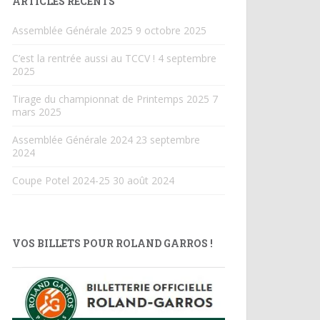
ARTICLES RÉCENTS
Assemblée Générale 2025
9 octobre 2025
C’est la rentrée aussi au TCCV !
4 septembre
2025
Tirage du championnat de Printemps 2025
7
mars 2025
Assemblée Générale 2024
23 septembre
2024
Coupe Potel 2024-25
30 août 2024
VOS BILLETS POUR ROLAND GARROS !