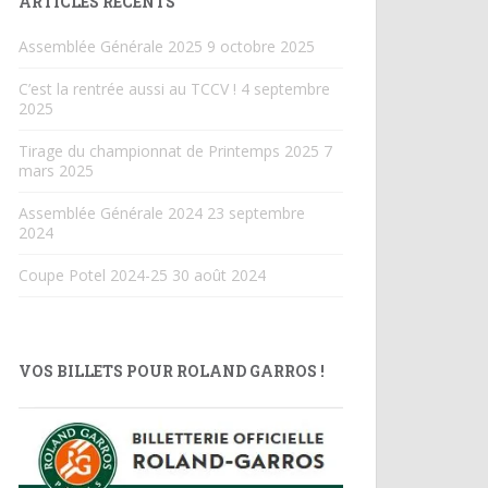
ARTICLES RÉCENTS
Assemblée Générale 2025
9 octobre 2025
C’est la rentrée aussi au TCCV !
4 septembre
2025
Tirage du championnat de Printemps 2025
7
mars 2025
Assemblée Générale 2024
23 septembre
2024
Coupe Potel 2024-25
30 août 2024
VOS BILLETS POUR ROLAND GARROS !