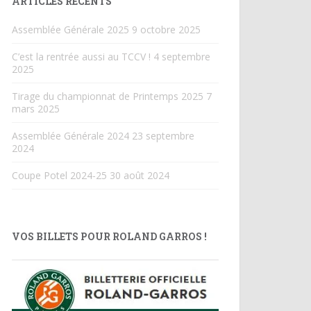
ARTICLES RÉCENTS
Assemblée Générale 2025
9 octobre 2025
C’est la rentrée aussi au TCCV !
4 septembre
2025
Tirage du championnat de Printemps 2025
7
mars 2025
Assemblée Générale 2024
23 septembre
2024
Coupe Potel 2024-25
30 août 2024
VOS BILLETS POUR ROLAND GARROS !