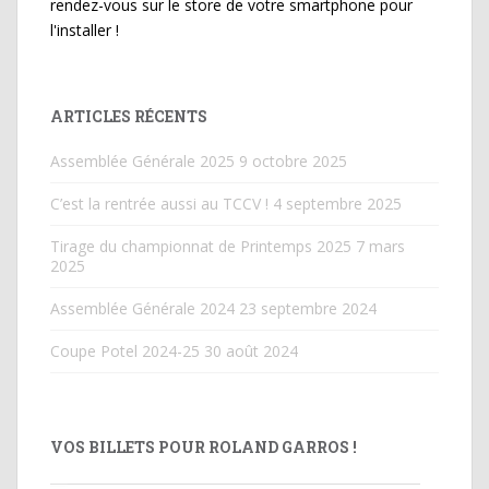
rendez-vous sur le store de votre smartphone pour
l'installer !
ARTICLES RÉCENTS
Assemblée Générale 2025
9 octobre 2025
C’est la rentrée aussi au TCCV !
4 septembre 2025
Tirage du championnat de Printemps 2025
7 mars
2025
Assemblée Générale 2024
23 septembre 2024
Coupe Potel 2024-25
30 août 2024
VOS BILLETS POUR ROLAND GARROS !