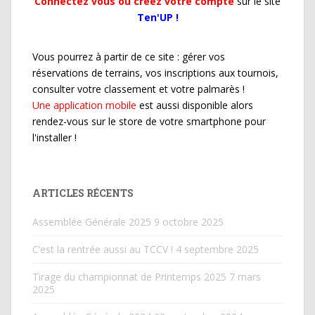
Connectez vous ou créez votre compte
sur le site
Ten'UP !
Vous pourrez à partir de ce site : gérer vos
réservations de terrains, vos inscriptions aux tournois,
consulter votre classement et votre palmarès !
Une application mobile
est aussi disponible alors
rendez-vous sur le store de votre smartphone pour
l'installer !
ARTICLES RÉCENTS
Assemblée Générale 2025
9 octobre 2025
C’est la rentrée aussi au TCCV !
4 septembre 2025
Tirage du championnat de Printemps 2025
7 mars
2025