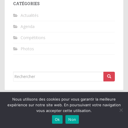
CATÉGORIES
Actualités
Agenda
Compétitions
Photos
Rechercher...
Nous utilisons des cookies pour vous garantir la meilleure
expérience sur notre site web. En poursuivant votre navigation
vous accepter cette utilisation.
Tennis Club Cormeilles en Vexin
All rights reserved. Thème par
Colorlib
.
Ok
Non
Propulsé par
WordPress