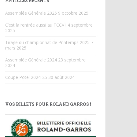
ARTICLES RÉCENTS
Assemblée Générale 2025
9 octobre 2025
C’est la rentrée aussi au TCCV !
4 septembre
2025
Tirage du championnat de Printemps 2025
7
mars 2025
Assemblée Générale 2024
23 septembre
2024
Coupe Potel 2024-25
30 août 2024
VOS BILLETS POUR ROLAND GARROS !