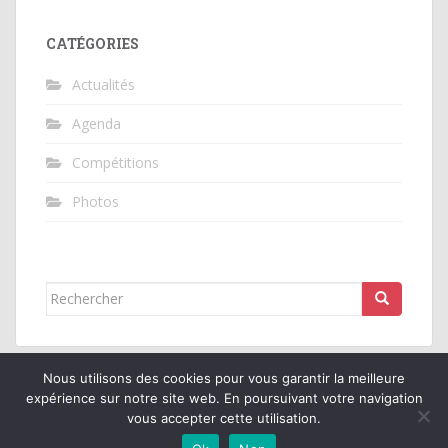
CATÉGORIES
Actualités
Agenda
Compétitions
Photos
Rechercher...
Nous utilisons des cookies pour vous garantir la meilleure
expérience sur notre site web. En poursuivant votre navigation
vous accepter cette utilisation.
Tennis Club Cormeilles en Vexin
All rights reserved. Thème par
Colorlib
.