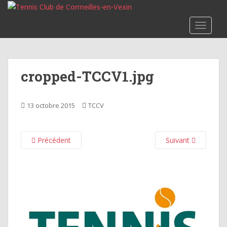
S
k
TOGGLE
i
p
t
o
cropped-TCCV1.jpg
m
a
i
13 octobre 2015
TCCV
n
c
o
Précédent
Suivant
n
t
e
n
t