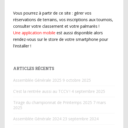
Vous pourrez à partir de ce site : gérer vos
réservations de terrains, vos inscriptions aux tournois,
consulter votre classement et votre palmarès !
Une application mobile
est aussi disponible alors
rendez-vous sur le store de votre smartphone pour
l'installer !
ARTICLES RÉCENTS
Assemblée Générale 2025
9 octobre 2025
C’est la rentrée aussi au TCCV !
4 septembre 2025
Tirage du championnat de Printemps 2025
7 mars
2025
Assemblée Générale 2024
23 septembre 2024