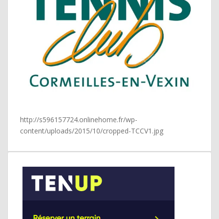
http://s596157724.onlinehome.fr/wp-
content/uploads/2015/10/cropped-TCCV1.jpg