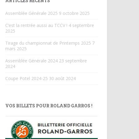
ARTICLES RÉCENTS
Assemblée Générale 2025
9 octobre 2025
C’est la rentrée aussi au TCCV !
4 septembre
2025
Tirage du championnat de Printemps 2025
7
mars 2025
Assemblée Générale 2024
23 septembre
2024
Coupe Potel 2024-25
30 août 2024
VOS BILLETS POUR ROLAND GARROS !