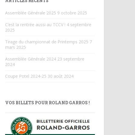
ARTICLES RÉCENTS
Assemblée Générale 2025
9 octobre 2025
C’est la rentrée aussi au TCCV !
4 septembre
2025
Tirage du championnat de Printemps 2025
7
mars 2025
Assemblée Générale 2024
23 septembre
2024
Coupe Potel 2024-25
30 août 2024
VOS BILLETS POUR ROLAND GARROS !