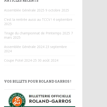
ARTICLES RÉCENTS
Assemblée Générale 2025
9 octobre 2025
C’est la rentrée aussi au TCCV !
4 septembre
2025
Tirage du championnat de Printemps 2025
7
mars 2025
Assemblée Générale 2024
23 septembre
2024
Coupe Potel 2024-25
30 août 2024
VOS BILLETS POUR ROLAND GARROS !