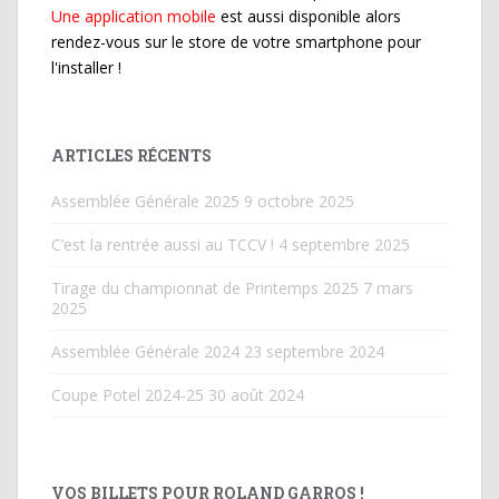
Une application mobile
est aussi disponible alors
rendez-vous sur le store de votre smartphone pour
l'installer !
ARTICLES RÉCENTS
Assemblée Générale 2025
9 octobre 2025
C’est la rentrée aussi au TCCV !
4 septembre 2025
Tirage du championnat de Printemps 2025
7 mars
2025
Assemblée Générale 2024
23 septembre 2024
Coupe Potel 2024-25
30 août 2024
VOS BILLETS POUR ROLAND GARROS !