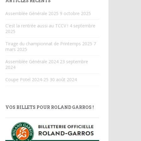
ARTICLES RÉCENTS
Assemblée Générale 2025
9 octobre 2025
C’est la rentrée aussi au TCCV !
4 septembre
2025
Tirage du championnat de Printemps 2025
7
mars 2025
Assemblée Générale 2024
23 septembre
2024
Coupe Potel 2024-25
30 août 2024
VOS BILLETS POUR ROLAND GARROS !