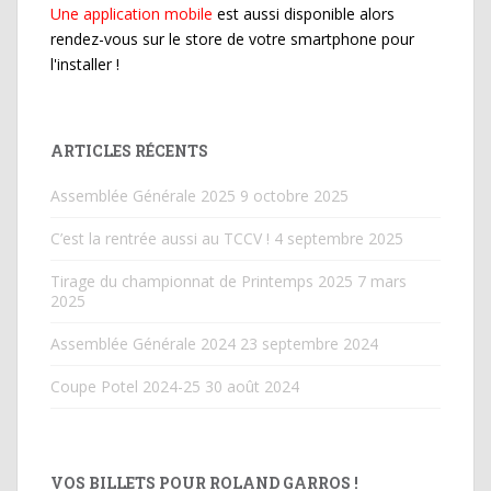
Une application mobile
est aussi disponible alors
rendez-vous sur le store de votre smartphone pour
l'installer !
ARTICLES RÉCENTS
Assemblée Générale 2025
9 octobre 2025
C’est la rentrée aussi au TCCV !
4 septembre 2025
Tirage du championnat de Printemps 2025
7 mars
2025
Assemblée Générale 2024
23 septembre 2024
Coupe Potel 2024-25
30 août 2024
VOS BILLETS POUR ROLAND GARROS !