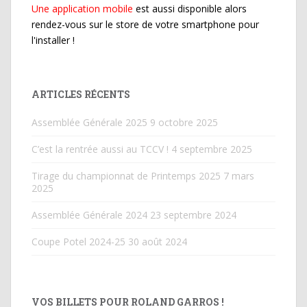
Une application mobile
est aussi disponible alors
rendez-vous sur le store de votre smartphone pour
l'installer !
ARTICLES RÉCENTS
Assemblée Générale 2025
9 octobre 2025
C’est la rentrée aussi au TCCV !
4 septembre 2025
Tirage du championnat de Printemps 2025
7 mars
2025
Assemblée Générale 2024
23 septembre 2024
Coupe Potel 2024-25
30 août 2024
VOS BILLETS POUR ROLAND GARROS !