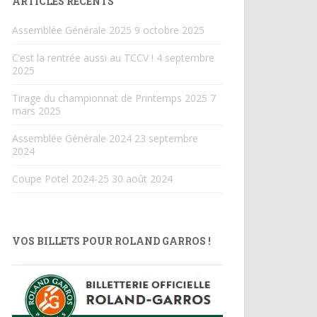
ARTICLES RÉCENTS
Assemblée Générale 2025
9 octobre 2025
C’est la rentrée aussi au TCCV !
4 septembre
2025
Tirage du championnat de Printemps 2025
7
mars 2025
Assemblée Générale 2024
23 septembre
2024
Coupe Potel 2024-25
30 août 2024
VOS BILLETS POUR ROLAND GARROS !