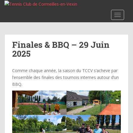
S
k
TOGGLE
i
p
t
o
Finales & BBQ – 29 Juin
m
2025
a
i
n
Comme chaque année, la saison du TCCV s’acheve par
c
l’ensemble des finales des tournois internes autour d’un
o
BBQ.
n
t
e
n
t