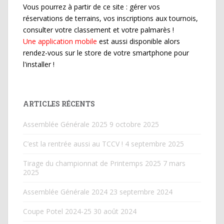
Vous pourrez à partir de ce site : gérer vos
réservations de terrains, vos inscriptions aux tournois,
consulter votre classement et votre palmarès !
Une application mobile
est aussi disponible alors
rendez-vous sur le store de votre smartphone pour
l'installer !
ARTICLES RÉCENTS
Assemblée Générale 2025
9 octobre 2025
C’est la rentrée aussi au TCCV !
4 septembre 2025
Tirage du championnat de Printemps 2025
7 mars
2025
Assemblée Générale 2024
23 septembre 2024
Coupe Potel 2024-25
30 août 2024