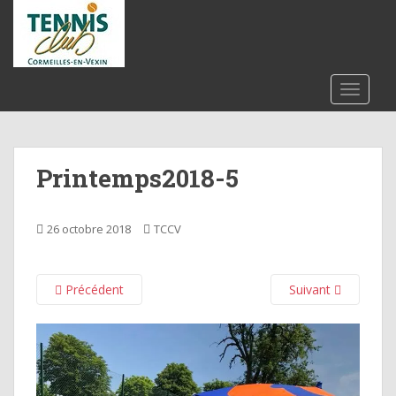
S
k
i
p
t
TOGGLE
o
m
a
Printemps2018-5
i
n
c
26 octobre 2018
TCCV
o
n
t
Précédent
Suivant
e
n
t