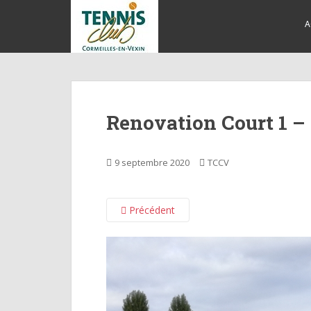
S
k
A
i
p
t
o
m
Renovation Court 1 – 
a
i
n
9 septembre 2020
TCCV
c
o
n
Précédent
t
e
n
t