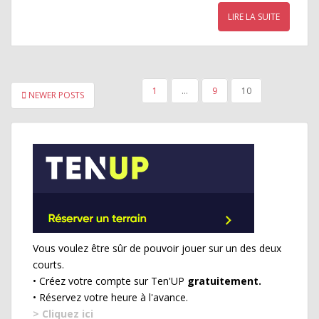
LIRE LA SUITE
PAGINATION
1
…
9
10
NEWER POSTS
DES
PUBLICATIONS
Vous voulez être sûr de pouvoir jouer sur un des deux
courts.
• Créez votre compte sur Ten'UP
gratuitement.
• Réservez votre heure à l'avance.
> Cliquez ici